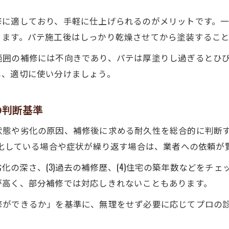
修に適しており、手軽に仕上げられるのがメリットです。
ります。パテ施工後はしっかり乾燥させてから塗装するこ
範囲の補修には不向きであり、パテは厚塗りし過ぎるとひ
し、適切に使い分けましょう。
の判断基準
状態や劣化の原因、補修後に求める耐久性を総合的に判断
劣化している場合や症状が繰り返す場合は、業者への依頼が
)劣化の深さ、(3)過去の補修歴、(4)住宅の築年数などをチ
が高く、部分補修では対応しきれないこともあります。
修ができるか」を基準に、無理をせず必要に応じてプロの