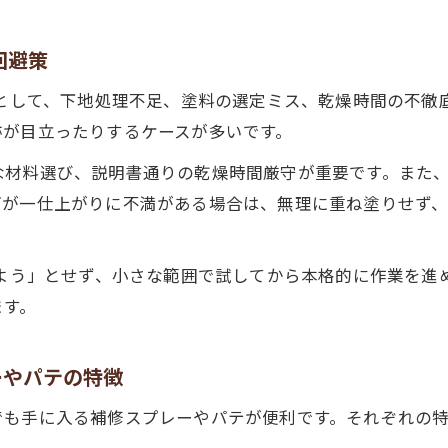
剥がれ補修が長持ちする作業手順と再劣化防止の秘訣
外壁塗装補修を長持ちさせる下地処理のコツ
回避策
外壁塗装剥がれ補修の再劣化を防ぐ手順のポイント
例として、下地処理不足、塗料の選定ミス、乾燥時間の不徹
外壁塗装補修DIYで実践したい塗り重ねの工夫
跡が目立ったりするケースが多いです。
外壁塗装補修スプレーを使いこなすための注意点
な材料選び、説明書通りの乾燥時間厳守が重要です。また
外壁塗装補修跡を目立たせない仕上げ方法
万が一仕上がりに不満がある場合は、無理に重ね塗りせず
DIYか業者依頼か見極めるための外壁塗装補修ガイド
外壁塗装補修DIYの適用範囲と業者依頼の判断基準
げよう」とせず、小さな範囲で試してから本格的に作業を進
外壁塗装補修DIYが向いているケースと注意点
ます。
外壁塗装補修を業者に任せるべき症状と理由
外壁塗装補修費用の比較で見極めるDIYと業者の差
ーやパテの特徴
外壁塗装補修DIYで危険な作業と安全対策の重要性
でも手に入る補修スプレーやパテが便利です。それぞれの