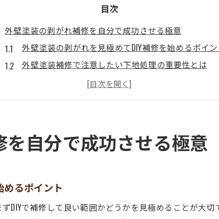
目次
外壁塗装の剥がれ補修を自分で成功させる極意
外壁塗装の剥がれを見極めてDIY補修を始めるポイン
外壁塗装補修で注意したい下地処理の重要性とは
外壁塗装補修DIYでよくある失敗とその回避策
外壁塗装の剥がれ補修に使えるスプレーやパテの特
外壁塗装の補修方法を正しく選ぶための判断基準
コーキングやパテ選びで迷わない補修方法のコツ
修を自分で成功させる極意
外壁塗装補修用コーキングとパテの違いと使い分け
外壁塗装の補修で最適なパテ選びのポイント
外壁塗装補修に適したコーキング材の特徴を解説
始めるポイント
外壁塗装補修方法とコーキングの組み合わせ実例
ずDIYで補修して良い範囲かどうかを見極めることが大切
外壁塗装補修DIYで避けたいパテやコーキングの失敗