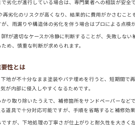
まで劣化が進行している場合は、専門業者への相談が安全
DIYで外壁塗装補修を始める前に知っておきたい費用相場
下や再劣化のリスクが高くなり、結果的に費用がかさむこと
外壁塗装補修DIYにかかる費用相場の目安を解説
すが、雨漏りや構造体の劣化を伴う場合はプロによる点検
外壁塗装剥がれ補修費用と業者依頼の違いを比較
DIYが適切なケースか冷静に判断することが、失敗しない
外壁塗装補修に必要な道具と材料の費用を抑える工
るため、慎重な判断が求められます。
外壁塗装補修DIYで見積もりが妥当か判断するコツ
外壁塗装補修費用を左右する範囲と作業内容の関係
重要性とは
ホームセンター活用で手軽にできる外壁塗装補修術
。下地が不十分なまま塗装やパテ埋めを行うと、短期間で
外壁塗装補修におすすめのホームセンター活用法
湿気が内部に侵入しやすくなるためです。
外壁塗装補修用品をホームセンターで選ぶポイント
っかり取り除いたうえで、補修箇所をサンドペーパーなど
外壁塗装補修スプレーやパテの効率的な使い方
入る道具で十分対応可能ですが、手順を省略すると補修効
外壁塗装補修DIY初心者でも安心の道具選び
ちですが、下地処理の丁寧さが仕上がりと耐久性を大きく
外壁塗装補修方法をホームセンターの材料で実践