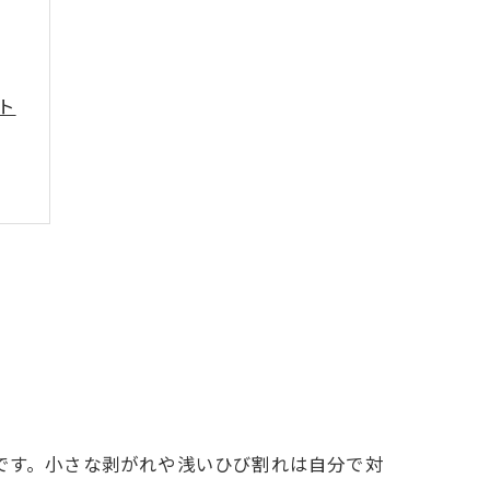
ト
徴
方
です。小さな剥がれや浅いひび割れは自分で対
例