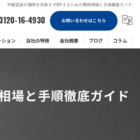
外壁塗装の補修を失敗せずDIYするための費用相場と手順徹底ガイド
0120-16-4930
お問い合わせはこちら
ーション
当社の特徴
会社概要
ブログ
コラム
戸建て
マンション
用相場と手順徹底ガイド
ビル
アパート
防水工事