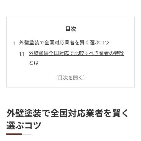
目次
外壁塗装で全国対応業者を賢く選ぶコツ
外壁塗装全国対応で比較すべき業者の特徴
とは
外壁塗装で信頼される全国対応の選び方ガ
イド
外壁塗装ポータルサイトランキング活用法
口コミ重視の外壁塗装業者選定ポイント
外壁塗装で全国対応業者を賢く
外壁塗装の窓口を使った全国対応比較術
選ぶコツ
三大メーカー比較で見極める塗料の実力
外壁塗装三大メーカーの強みと特徴を解説