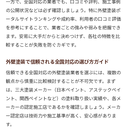
外壁塗装でアステックと日本ペイント比較
一方で、全国対応の業者でも、口コミや評判、施工事例
の公開状況などは必ず確認しましょう。特に外壁塗装ポ
外壁塗装の遮熱性能と耐久性を両社で検証
ータルサイトランキングや成約率、利用者の口コミ評価
外壁塗装で選ぶべき塗料性能ポイント解説
を参考にすることで、業者ごとの強みや弱みを把握でき
アステックと日本ペイントの評判を比較
ます。安易に大手だからと決めつけず、各社の特徴を比
外壁塗装で人気の理由と選び方の違い
較することが失敗を防ぐカギです。
全国対応の外壁塗装で信頼できるポイント
外壁塗装全国対応業者の信頼性とは何か
外壁塗装で信頼される全国対応の選び方ガイド
外壁塗装で安心できる全国対応の見極め方
信頼できる全国対応の外壁塗装業者を選ぶには、複数の
口コミで選ぶ外壁塗装業者の評価基準
観点から慎重に比較検討することが不可欠です。まず
外壁塗装の成約率が高い業者の特徴を解説
は、三大塗装メーカー（日本ペイント、アステックペイ
ント、関西ペイントなど）の塗料取り扱い実績や、各メ
外壁塗装ポータル活用で信頼する方法
ーカーの認定施工店であるかを確認しましょう。メーカ
口コミや成約率から選ぶ外壁塗装の新常識
ー認定店は技術力や施工基準が高く、安心感がありま
外壁塗装の口コミを見極めるコツと注意点
す。
外壁塗装成約率アップの裏側に注目する理