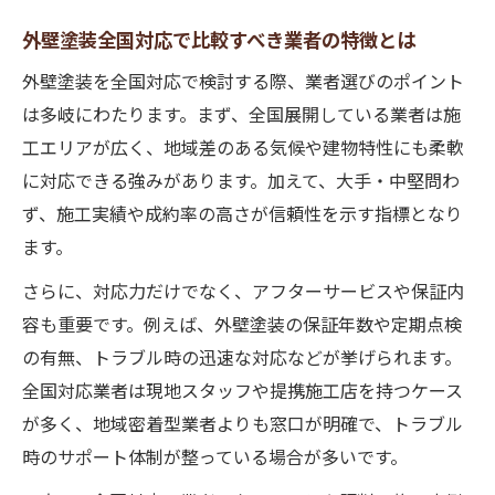
外壁塗装で人気の三大メーカーを徹底比較
外壁塗装全国対応で比較すべき業者の特徴とは
外壁塗装最大手メーカー選びの注意点
外壁塗装を全国対応で検討する際、業者選びのポイント
外壁塗装で失敗しない塗料性能の比較方法
は多岐にわたります。まず、全国展開している業者は施
三大メーカー外壁塗装の実力と選定基準
工エリアが広く、地域差のある気候や建物特性にも柔軟
人気ポータルサイト活用の外壁塗装成功術
に対応できる強みがあります。加えて、大手・中堅問わ
外壁塗装ポータルサイトランキングの使い
ず、施工実績や成約率の高さが信頼性を示す指標となり
方
ます。
外壁塗装でヌリカエ評判を比較する理由
さらに、対応力だけでなく、アフターサービスや保証内
口コミ重視で選ぶ外壁塗装ポータルの活用
容も重要です。例えば、外壁塗装の保証年数や定期点検
法
の有無、トラブル時の迅速な対応などが挙げられます。
外壁塗装成約率アップのためのサイト選び
全国対応業者は現地スタッフや提携施工店を持つケース
が多く、地域密着型業者よりも窓口が明確で、トラブル
外壁塗装業者一覧から探す成功のポイント
時のサポート体制が整っている場合が多いです。
アステックと日本ペイントの性能を徹底検証