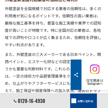
外壁塗装を全国規模で対応する業者の信頼性は、多くの
利用者が気になるポイントです。信頼性の高い業者は、
厳格な施工基準を持ち、豊富な施工実績や業界での認知
度が高いことが特徴です。特に全国対応の業者は、各地
域での評判や口コミが広く集まるため、信頼性を評価し
やすい利点があります。
また、外壁塗装の三大メーカーである日本ペイント、関
西ペイント、エスケー化研などの認定施工店であるかど
うかも重要な判断材料です。これらのメーカー認定業者
は、一定の技術力や品質管理基準をクリアしているた
住宅関連は
め、仕上がりやアフターサービスにも期待できます。加
Instagramへ
えて、施工保証や損害保険への加入状況、過去のトラブ
ル対応履歴も信頼性を測るポイントとなります。
0120-16-4930
お問い合わせ
例えば、全国対応の外壁塗装業者の中には、各地の口コ