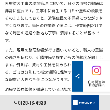
外壁塗装工事の現場管理において、日々の清掃の徹底は
非常に重要です。工事中に発生するゴミや塗料の飛散を
そのままにしておくと、近隣住民の不信感につながりや
すくなります。毎日の作業終了後には、作業範囲だけで
なく周囲の道路や敷地も丁寧に清掃することが基本で
す。
また、現場の整理整頓が行き届いていると、職人の意識
の高さも伝わり、近隣住民や施主からの信頼度が向上し
ます。例えば、資材や工具を決められた場所にまとめ
る、ゴミは分別して指定場所に保管する、といった小さ
な配慮が大きな評価につながります。
住宅関連は
Instagramへ
清掃や整理整頓を徹底している現場では、「工事中も安
心して過ごせた」「業者の対応が丁寧だった」といった
0120-16-4930
お問い合わせ
肯定的な口コミが増える傾向にあります。清潔な現場管