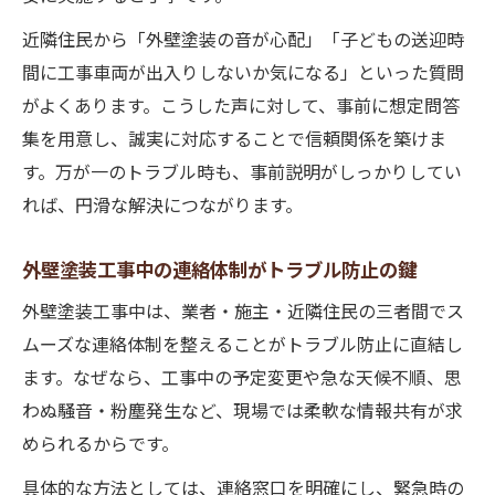
法
近隣住民から「外壁塗装の音が心配」「子どもの送迎時
外壁塗装の騒音・粉塵対策で安心工事を実
間に工事車両が出入りしないか気になる」といった質問
現
がよくあります。こうした声に対して、事前に想定問答
外壁塗装の営業やり方に見る配慮のポイン
集を用意し、誠実に対応することで信頼関係を築けま
ト
す。万が一のトラブル時も、事前説明がしっかりしてい
外壁塗装営業マンの心配りが満足度を高め
れば、円滑な解決につながります。
る
外壁塗装で失敗しないための段取り術
外壁塗装工事中の連絡体制がトラブル防止の鍵
近隣と円満に工事を進める外壁塗装の要点
外壁塗装工事中は、業者・施主・近隣住民の三者間でス
外壁塗装工事前後の近隣挨拶と配慮の重要
ムーズな連絡体制を整えることがトラブル防止に直結し
性
ます。なぜなら、工事中の予定変更や急な天候不順、思
外壁塗装と近隣トラブル未然防止策の実例
わぬ騒音・粉塵発生など、現場では柔軟な情報共有が求
紹介
められるからです。
外壁塗装の連携プレーが円滑工事の秘訣
具体的な方法としては、連絡窓口を明確にし、緊急時の