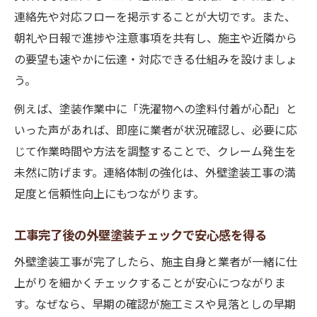
外壁塗装時に求められるマナーと注意点
連絡先や対応フローを掲示することが大切です。また、
外壁塗装で近隣住民からの信頼を得るコツ
朝礼や日報で進捗や注意事項を共有し、施主や近隣から
の要望も速やかに伝達・対応できる仕組みを設けましょ
騒音や粉塵を抑える外壁塗装の実践ポイント
う。
外壁塗装工事の騒音対策を徹底する方法
例えば、塗装作業中に「洗濯物への塗料付着が心配」と
粉塵を出さない外壁塗装の工夫と注意点
いった声があれば、即座に業者が状況確認し、必要に応
外壁塗装時の作業時間帯に配慮する理由
じて作業時間や方法を調整することで、クレーム発生を
外壁塗装現場の清掃で信頼を高める秘訣
未然に防げます。連絡体制の強化は、外壁塗装工事の満
外壁塗装で発生しやすい苦情とその対応策
足度と信頼性向上にもつながります。
外壁塗装時に知るべき近隣配慮のコツ
外壁塗装の事前説明で近隣理解を得る方法
工事完了後の外壁塗装チェックで安心感を得る
外壁塗装営業トークに見る配慮の工夫点
外壁塗装工事が完了したら、施主自身と業者が一緒に仕
外壁塗装工事中のごみや資材管理の注意
上がりを細かくチェックすることが安心につながりま
外壁塗装の現場対応で信頼を深めるコツ
す。なぜなら、早期の確認が施工ミスや見落としの早期