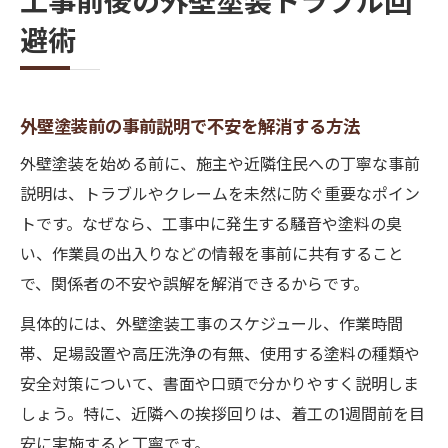
外壁塗装のトラブル事例から学ぶ注意点
避術
近隣配慮が外壁塗装のクレーム予防に有効
関係者連察で防ぐ外壁塗装のクレーム
外壁塗装関係者の連携がクレーム低減に直
外壁塗装前の事前説明で不安を解消する方法
結
外壁塗装を始める前に、施主や近隣住民への丁寧な事前
外壁塗装で起こりやすいクレームの傾向と
説明は、トラブルやクレームを未然に防ぐ重要なポイン
対策
トです。なぜなら、工事中に発生する騒音や塗料の臭
外壁塗装のクレーム事例を事前にチェック
い、作業員の出入りなどの情報を事前に共有すること
する意義
で、関係者の不安や誤解を解消できるからです。
外壁塗装営業のトークで信頼を築くポイン
具体的には、外壁塗装工事のスケジュール、作業時間
ト
帯、足場設置や高圧洗浄の有無、使用する塗料の種類や
外壁塗装のうるさい客対応と配慮のコツ
安全対策について、書面や口頭で分かりやすく説明しま
外壁塗装を安心して進めるための配慮
しょう。特に、近隣への挨拶回りは、着工の1週間前を目
外壁塗装前の近隣挨拶で信頼関係を築く方
安に実施すると丁寧です。