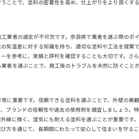
行うことで、塗料の密着性を高め、仕上がりをより良くす
資産価値を高めるための塗装選択
奈良の気候に適した外壁塗装の重要性
湿度に強い塗料の特徴
温度変化に対応した塗装技術
施工業者の選定が不可欠です。奈良県で業者を選ぶ際のポ
防水性能がもたらす安心感
良の気温差に対する知識を持ち、適切な塗料や工法を提案
ューを参考に、実績と評判を確認することも大切です。さ
地域の気候に合わせた色選び
る業者を選ぶことで、施工後のトラブルを未然に防ぐこと
風通しを考慮した施工の工夫
気候によって左右される塗装寿命
耐久性と美観を兼ね備えた外壁塗装を実現するには
非常に重要です。信頼できる塗料を選ぶことで、外壁の美
耐候性を高める下地処理の重要性
に、ブランドの信頼性や過去の使用例を調査しましょう。
高品質な材料選びの基準
紫外線に強く、湿気にも耐える塗料を選ぶことが重要です
プロの技術を活かした仕上がり
選び方を通じて、長期間にわたって安心して住まいを守るこ
メンテナンスフリーな塗装の選択肢