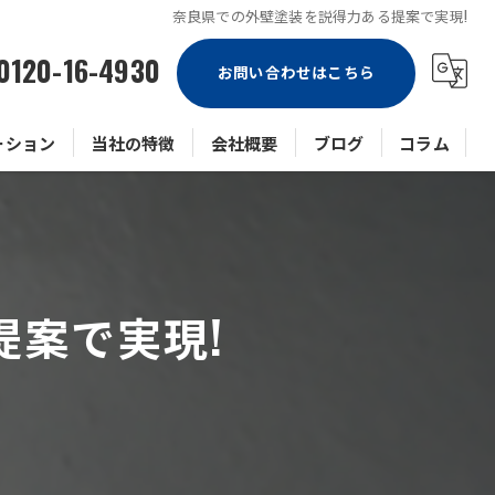
奈良県での外壁塗装を説得力ある提案で実現!
0120-16-4930
お問い合わせはこちら
ーション
当社の特徴
会社概要
ブログ
コラム
戸建て
マンション
案で実現!
ビル
アパート
防水工事