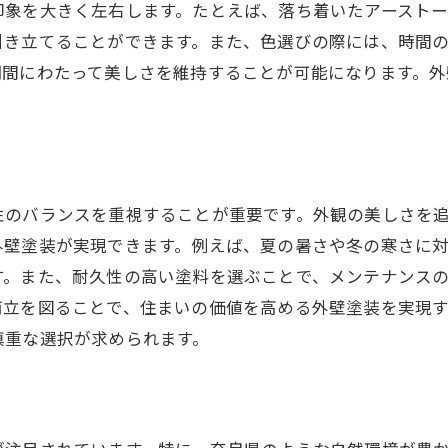
印象を大きく左右します。たとえば、落ち着いたアースト
外壁塗装に用いる新素材の特徴
引き立てることができます。また、色選びの際には、時間
技術革新がもたらす施工効率
期間にわたって美しさを維持することが可能になります。
塗装プロセスの自動化と利点
。
革新的な施工方法による長寿命化
性のバランスを重視することが重要です。外観の美しさを
外壁塗装が実現できます。例えば、夏の暑さや冬の寒さに
す。また、耐久性の高い塗料を選ぶことで、メンテナンス
両立を図ることで、住まいの価値を高める外壁塗装を実現
慎重な選択が求められます。