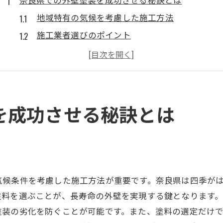
地域特有の気候を考慮した施工方法
施工業者選びのポイント
信頼できる塗料の選び方
費用対効果を考慮したプラン作成
長寿命を実現するメンテナンス方法
施工前に確認するべきチェックポイント
を成功させる秘訣とは
外壁塗装の選び方で住まいの価値を高める方法
色彩選択で引き出す住まいの魅力
デザイン性と機能性のバランス
環境に優しい塗料の選び方
気候条件を考慮した施工方法が重要です。奈良県は四季が
プロの視点で見る塗装のトレンド
塗料を選ぶことが、長寿命の外壁を実現する鍵となります
外壁塗装で得られる付加価値
塗装の劣化を防ぐことが可能です。また、塗料の選定だけ