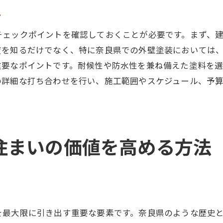
プラン提案時に重視するポイント
ト
施工前の丁寧なヒアリング
チェックポイントを確認しておくことが必要です。まず、
専門家による品質管理と監督
度を知るだけでなく、特に奈良県での外壁塗装においては
奈良県で外壁塗装を行う際の注意点とポイント
重要なポイントです。耐候性や防水性を兼ね備えた塗料を
地元特有の法令確認
の詳細な打ち合わせを行い、施工範囲やスケジュール、予
施工スケジュール計画の重要性
契約前に必ず確認したい内容
近隣住民への配慮と事前通知
住まいの価値を高める方法
施工後のチェックと確認事項
万が一のトラブルへの対応策
住まいを長持ちさせる外壁塗装の最新技術紹介
最新の耐久塗料とその効果
を最大限に引き出す重要な要素です。奈良県のような歴史
防水技術の進化と実例