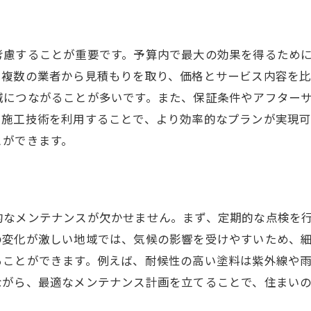
色褪せしにくい塗料の特徴
美観を保つための定期点検方法
考慮することが重要です。予算内で最大の効果を得るため
エネルギー効率を考慮した外壁塗装の提案
、複数の業者から見積もりを取り、価格とサービス内容を
断熱効果を高める塗装の選択
減につながることが多いです。また、保証条件やアフター
省エネに貢献する外壁素材
た施工技術を利用することで、より効率的なプランが実現可
夏の暑さを軽減する塗装法
とができます。
冬の寒さを防ぐための施工工夫
環境に配慮したエコ塗料の魅力
エネルギー効率改善による光熱費削減
的なメンテナンスが欠かせません。まず、定期的な点検を
専門家による外壁塗装プランの魅力と効果
の変化が激しい地域では、気候の影響を受けやすいため、
個別ニーズに応じたコンサルティング
ることができます。例えば、耐候性の高い塗料は紫外線や
最新技術を駆使した施工例
ながら、最適なメンテナンス計画を立てることで、住まい
安心の保証制度とアフターサポート