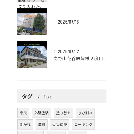
2026/07/18
2026/07/12
高野山花谷医院様２度目のご依頼誠に有難うございました！😉✨2...
タグ
Tags
奈良
外壁塗装
塗り替え
ひび割れ
剥がれ
塗料
火災保険
コーキング