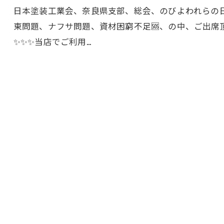
日本塗装工業会、奈良県支部、総会、のびよわれらの日塗
東問題、ナフサ問題、資材困窮不足🆘️、の中、ご出
✨✨✨当店でご利用…