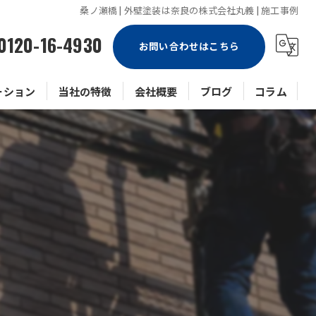
桑ノ瀬橋 | 外壁塗装は奈良の株式会社丸義 | 施工事例
0120-16-4930
お問い合わせはこちら
ーション
当社の特徴
会社概要
ブログ
コラム
戸建て
マンション
ビル
アパート
防水工事